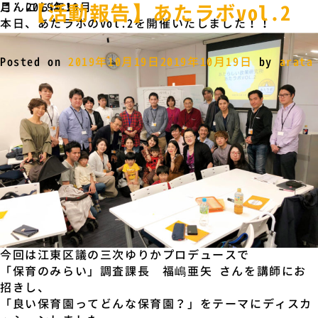
月:
こんにちは！
2019年10月
【活動報告】あたラボvol.2
本日、あたラボのvol.2を開催いたしました！！
Posted on
2019年10月19日
2019年10月19日
by
arata
今回は江東区議の三次ゆりかプロデュースで
「保育のみらい」調査課長 福嶋亜矢 さんを講師にお
招きし、
「良い保育園ってどんな保育園？」をテーマにディスカ