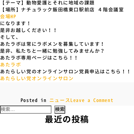
【テーマ】動物愛護とそれに地域の課題
【場所】ナチュラック飯田橋東口駅前店 ４階会議室
会場HP
になります！
是非お越しください！！
そして、
あたラボは常にラボメンを募集しています！
是非、私たちと一緒に勉強してみませんか？
あたラボ専用ページはこちら！！
あたラボ
あたらしい党のオンラインサロン党員申込はこちら！！
あたらしい党オンラインサロン
o
Posted in
ニュース
Leave a Comment
n
検
【
索
最近の投稿
活
:
動